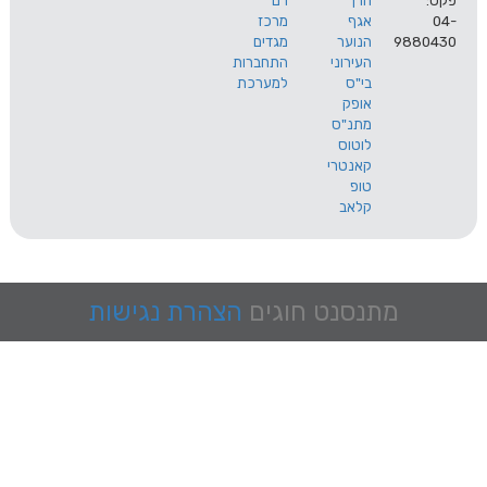
הרך
רם
אגף
מרכז
9
הנוער
מגדים
העירוני
התחברות
בי"ס
למערכת
אופק
מתנ"ס
לוטוס
קאנטרי
טופ
קלאב
מתנסנט
חוגים
הצהרת נגישות