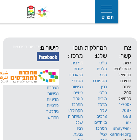
תפריט
המחלקות
תוכן
קישורים:
מדיניות הפרטיות
שלנו:
מרכזי:
בי"ס
דף בית
ים
כלנית
אודות
היכל
מי אנחנו
חיפוש
הספורט
הסדרי
רבין
נגישות
הצהרת
בי"ס
פיזיים
נגישות
מוריה
באתר
מדיניות
מרכז
המרכז
פרטיות
עלה
הקהילתי
ניוזלטר
צרכים
השלוחות
החודש
מיוחדים
שלנו
s
המרכז
רבין
karm
לגיל
גבעת