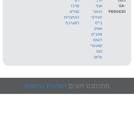
הרך
רם
אגף
מרכז
9
הנוער
מגדים
העירוני
התחברות
בי"ס
למערכת
אופק
מתנ"ס
לוטוס
קאנטרי
טופ
קלאב
מתנסנט
חוגים
הצהרת נגישות