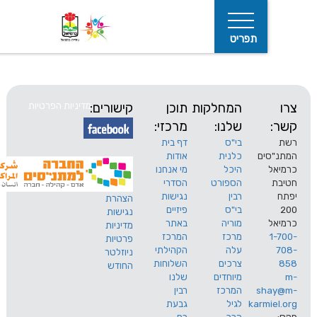
תפריט
המחלקות
תוכן
קישורים:
מדיניות הפרטיות
שלנו:
מרכזי:
בי"ס
דף בית
ים
כלנית
אודות
היכל
מי אנחנו
חיפוש
הספורט
הסדרי
רבין
נגישות
הצהרת
בי"ס
פיזיים
נגישות
מוריה
באתר
מדיניות
מרכז
המרכז
פרטיות
עלה
הקהילתי
ניוזלטר
צרכים
השלוחות
החודש
מיוחדים
שלנו
s
המרכז
רבין
karm
לגיל
גבעת