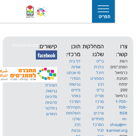
תפריט
המחלקות
תוכן
קישורים:
מדיניות הפרטיות
שלנו:
מרכזי:
בי"ס
דף בית
ים
כלנית
אודות
היכל
מי אנחנו
חיפוש
הספורט
הסדרי
רבין
נגישות
הצהרת
בי"ס
פיזיים
נגישות
מוריה
באתר
מדיניות
מרכז
המרכז
פרטיות
עלה
הקהילתי
ניוזלטר
צרכים
השלוחות
החודש
מיוחדים
שלנו
s
המרכז
רבין
karm
לגיל
גבעת