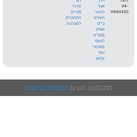
הרך
רם
אגף
מרכז
9
הנוער
מגדים
העירוני
התחברות
בי"ס
למערכת
אופק
מתנ"ס
לוטוס
קאנטרי
טופ
קלאב
מתנסנט
חוגים
הצהרת נגישות