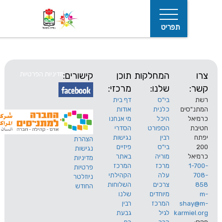
תפריט
המחלקות
תוכן
קישורים:
מדיניות הפרטיות
שלנו:
מרכזי:
בי"ס
דף בית
ים
כלנית
אודות
היכל
מי אנחנו
חיפוש
הספורט
הסדרי
רבין
נגישות
הצהרת
בי"ס
פיזיים
נגישות
מוריה
באתר
מדיניות
מרכז
המרכז
פרטיות
עלה
הקהילתי
ניוזלטר
צרכים
השלוחות
החודש
מיוחדים
שלנו
s
המרכז
רבין
karm
לגיל
גבעת