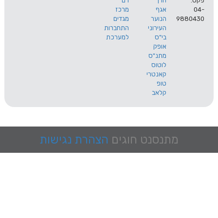
הרך
רם
אגף
מרכז
9
הנוער
מגדים
העירוני
התחברות
בי"ס
למערכת
אופק
מתנ"ס
לוטוס
קאנטרי
טופ
קלאב
מתנסנט
חוגים
הצהרת נגישות