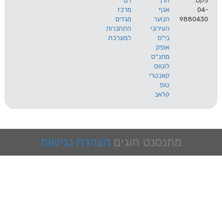
הרך
רם
אגף
מרכז
9
הנוער
מגדים
העירוני
התחברות
בי"ס
למערכת
אופק
מתנ"ס
לוטוס
קאנטרי
טופ
קלאב
מתנסנט
חוגים
הצהרת נגישות