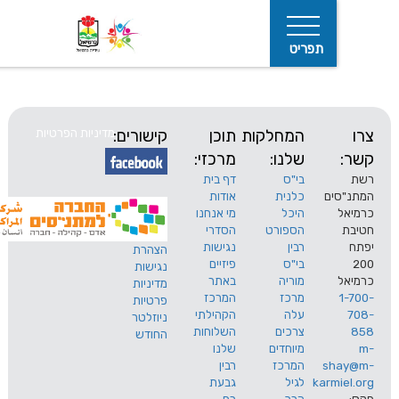
תפריט
המחלקות
תוכן
קישורים:
מדיניות הפרטיות
שלנו:
מרכזי:
בי"ס
דף בית
ים
כלנית
אודות
היכל
מי אנחנו
חיפוש
הספורט
הסדרי
רבין
נגישות
הצהרת
בי"ס
פיזיים
נגישות
מוריה
באתר
מדיניות
מרכז
המרכז
פרטיות
עלה
הקהילתי
ניוזלטר
צרכים
השלוחות
החודש
מיוחדים
שלנו
s
המרכז
רבין
karm
לגיל
גבעת