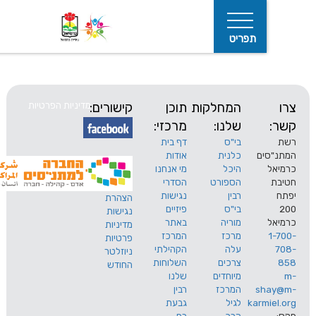
תפריט
המחלקות
תוכן
קישורים:
מדיניות הפרטיות
שלנו:
מרכזי:
בי"ס
דף בית
ים
כלנית
אודות
היכל
מי אנחנו
חיפוש
הספורט
הסדרי
רבין
נגישות
הצהרת
בי"ס
פיזיים
נגישות
מוריה
באתר
מדיניות
מרכז
המרכז
פרטיות
עלה
הקהילתי
ניוזלטר
צרכים
השלוחות
החודש
מיוחדים
שלנו
s
המרכז
רבין
karm
לגיל
גבעת