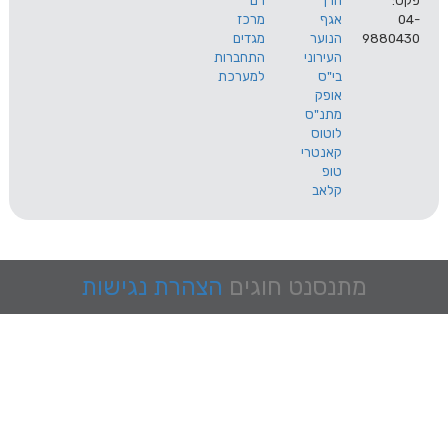
הרך
רם
אגף
מרכז
9
הנוער
מגדים
העירוני
התחברות
בי"ס
למערכת
אופק
מתנ"ס
לוטוס
קאנטרי
טופ
קלאב
מתנסנט
חוגים
הצהרת נגישות