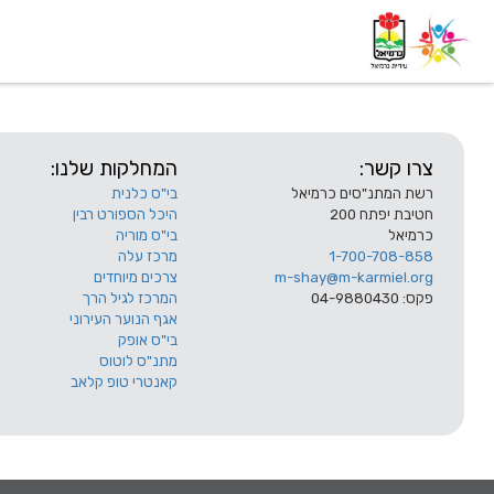
דף בית
אודות
השלוחות
צרו קשר:
המחלקות שלנו:
רשת המתנ"סים כרמיאל
בי"ס כלנית
חטיבת יפתח 200
היכל הספורט רבין
כרמיאל
בי"ס מוריה
1-700-708-858
מרכז עלה
m-shay@m-karmiel.org
צרכים מיוחדים
פקס: 04-9880430
המרכז לגיל הרך
אגף הנוער העירוני
בי"ס אופק
מתנ"ס לוטוס
קאנטרי טופ קלאב