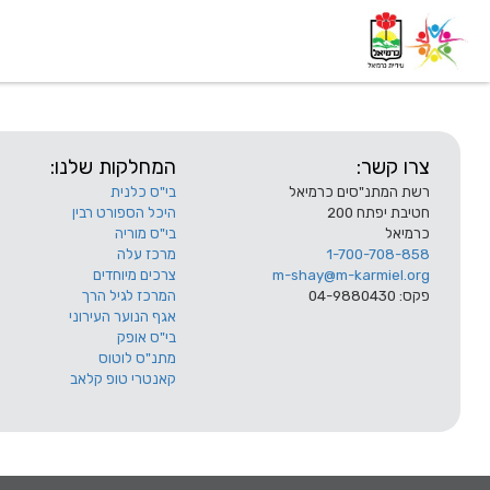
דף בית
אודות
השלוחות
צרו קשר:
המחלקות שלנו:
רשת המתנ"סים כרמיאל
בי"ס כלנית
חטיבת יפתח 200
היכל הספורט רבין
כרמיאל
בי"ס מוריה
1-700-708-858
מרכז עלה
m-shay@m-karmiel.org
צרכים מיוחדים
פקס: 04-9880430
המרכז לגיל הרך
אגף הנוער העירוני
בי"ס אופק
מתנ"ס לוטוס
קאנטרי טופ קלאב