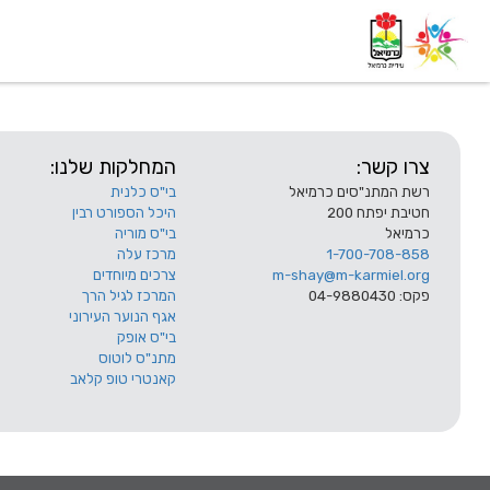
דף בית
אודות
השלוחות
צרו קשר:
המחלקות שלנו:
רשת המתנ"סים כרמיאל
בי"ס כלנית
חטיבת יפתח 200
היכל הספורט רבין
כרמיאל
בי"ס מוריה
1-700-708-858
מרכז עלה
m-shay@m-karmiel.org
צרכים מיוחדים
פקס: 04-9880430
המרכז לגיל הרך
אגף הנוער העירוני
בי"ס אופק
מתנ"ס לוטוס
קאנטרי טופ קלאב