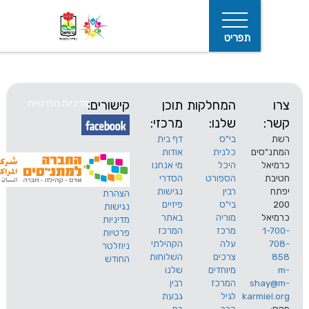
תפריט
המחלקות
תוכן
קישורים:
מדיניות הפרטיות
שלנו:
מרכזי:
בי"ס
דף בית
ים
כלנית
אודות
היכל
מי אנחנו
חיפוש
הספורט
הסדרי
רבין
נגישות
הצהרת
בי"ס
פיזיים
נגישות
מוריה
באתר
מדיניות
מרכז
המרכז
פרטיות
עלה
הקהילתי
ניוזלטר
צרכים
השלוחות
החודש
מיוחדים
שלנו
s
המרכז
רבין
karm
לגיל
גבעת