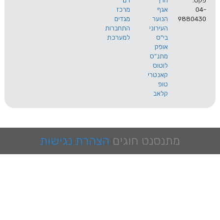
הרך
רם
אגף
מרכז
9
הנוער
מגדים
העירוני
התחברות
בי"ס
למערכת
אופק
מתנ"ס
לוטוס
קאנטרי
טופ
קלאב
מתנסנט
חוגים
הצהרת נגישות