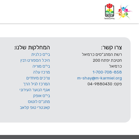
דף בית
אודות
השלוחות
צרו קשר:
המחלקות שלנו:
רשת המתנ"סים כרמיאל
בי"ס כלנית
חטיבת יפתח 200
היכל הספורט רבין
כרמיאל
בי"ס מוריה
1-700-708-858
מרכז עלה
m-shay@m-karmiel.org
צרכים מיוחדים
פקס: 04-9880430
המרכז לגיל הרך
אגף הנוער העירוני
בי"ס אופק
מתנ"ס לוטוס
קאנטרי טופ קלאב