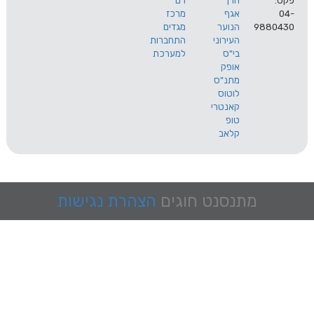
הרך
רם
אגף
מרכז
9
הנוער
מגדים
העירוני
התחברות
בי"ס
למערכת
אופק
מתנ"ס
לוטוס
קאנטרי
טופ
קלאב
מתנסנט
חוגים
הצהרת נגישות