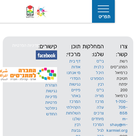
תפריט
המחלקות
תוכן
קישורים:
מדיניות הפרטיות
שלנו:
מרכזי:
בי"ס
דף בית
ים
כלנית
אודות
היכל
מי אנחנו
חיפוש
הספורט
הסדרי
רבין
נגישות
הצהרת
בי"ס
פיזיים
נגישות
מוריה
באתר
מדיניות
מרכז
המרכז
פרטיות
עלה
הקהילתי
ניוזלטר
צרכים
השלוחות
החודש
מיוחדים
שלנו
s
המרכז
רבין
karm
לגיל
גבעת