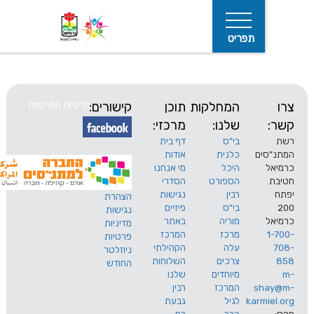
תפריט
המחלקות
תוכן
קישורים:
מדיניות הפרטיות
שלנו:
מרכזי:
בי"ס
דף בית
ים
כלנית
אודות
היכל
מי אנחנו
חיפוש
הספורט
הסדרי
רבין
נגישות
הצהרת
בי"ס
פיזיים
נגישות
מוריה
באתר
מדיניות
מרכז
המרכז
פרטיות
עלה
הקהילתי
ניוזלטר
צרכים
השלוחות
החודש
מיוחדים
שלנו
s
המרכז
רבין
karm
לגיל
גבעת