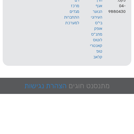
הרך
רם
אגף
מרכז
9
הנוער
מגדים
העירוני
התחברות
בי"ס
למערכת
אופק
מתנ"ס
לוטוס
קאנטרי
טופ
קלאב
מתנסנט
חוגים
הצהרת נגישות