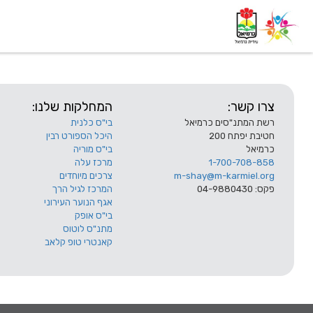
דף בית
אודות
השלוחות
צרו קשר:
המחלקות שלנו:
רשת המתנ"סים כרמיאל
בי"ס כלנית
חטיבת יפתח 200
היכל הספורט רבין
כרמיאל
בי"ס מוריה
1-700-708-858
מרכז עלה
m-shay@m-karmiel.org
צרכים מיוחדים
פקס: 04-9880430
המרכז לגיל הרך
אגף הנוער העירוני
בי"ס אופק
מתנ"ס לוטוס
קאנטרי טופ קלאב