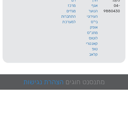
הרך
רם
אגף
מרכז
9
הנוער
מגדים
העירוני
התחברות
בי"ס
למערכת
אופק
מתנ"ס
לוטוס
קאנטרי
טופ
קלאב
מתנסנט
חוגים
הצהרת נגישות