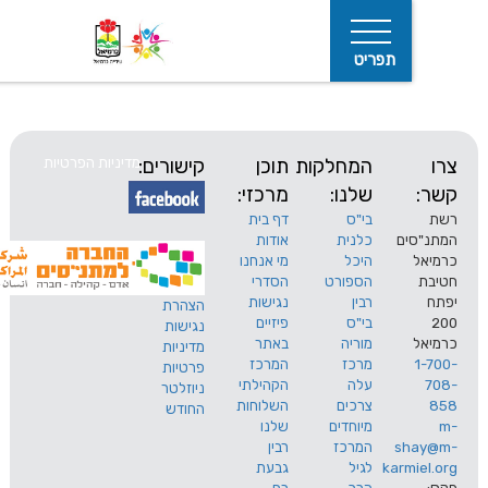
תפריט
המחלקות
תוכן
קישורים:
מדיניות הפרטיות
שלנו:
מרכזי:
בי"ס
דף בית
ים
כלנית
אודות
היכל
מי אנחנו
חיפוש
הספורט
הסדרי
רבין
נגישות
הצהרת
בי"ס
פיזיים
נגישות
מוריה
באתר
מדיניות
מרכז
המרכז
פרטיות
עלה
הקהילתי
ניוזלטר
צרכים
השלוחות
החודש
מיוחדים
שלנו
s
המרכז
רבין
karm
לגיל
גבעת