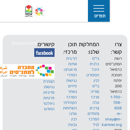
תפריט
המחלקות
תוכן
קישורים:
מדיניות הפרטיות
שלנו:
מרכזי:
בי"ס
דף בית
ים
כלנית
אודות
היכל
מי אנחנו
חיפוש
הספורט
הסדרי
רבין
נגישות
הצהרת
בי"ס
פיזיים
נגישות
מוריה
באתר
מדיניות
מרכז
המרכז
פרטיות
עלה
הקהילתי
ניוזלטר
צרכים
השלוחות
החודש
מיוחדים
שלנו
s
המרכז
רבין
karm
לגיל
גבעת