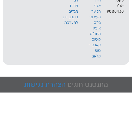
הרך
רם
אגף
מרכז
9
הנוער
מגדים
העירוני
התחברות
בי"ס
למערכת
אופק
מתנ"ס
לוטוס
קאנטרי
טופ
קלאב
מתנסנט
חוגים
הצהרת נגישות