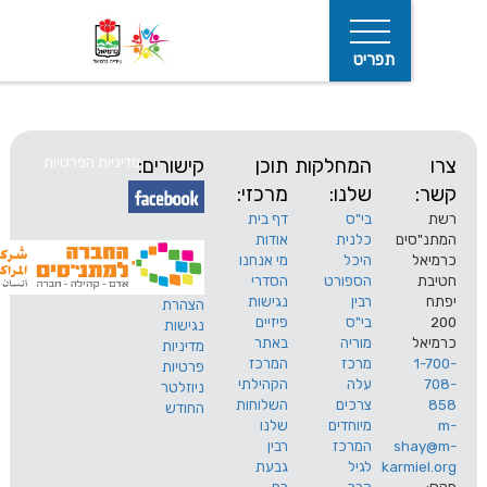
תפריט
המחלקות
תוכן
קישורים:
מדיניות הפרטיות
שלנו:
מרכזי:
בי"ס
דף בית
ים
כלנית
אודות
היכל
מי אנחנו
חיפוש
הספורט
הסדרי
רבין
נגישות
הצהרת
בי"ס
פיזיים
נגישות
מוריה
באתר
מדיניות
מרכז
המרכז
פרטיות
עלה
הקהילתי
ניוזלטר
צרכים
השלוחות
החודש
מיוחדים
שלנו
s
המרכז
רבין
karm
לגיל
גבעת