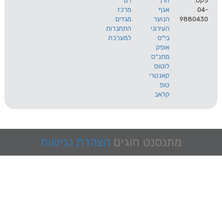
הרך
רם
אגף
מרכז
9
הנוער
מגדים
העירוני
התחברות
בי"ס
למערכת
אופק
מתנ"ס
לוטוס
קאנטרי
טופ
קלאב
מתנסנט
חוגים
הצהרת נגישות