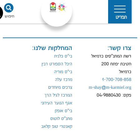
חיפוש
נגישו
תפריט
צרו קשר:
המחלקות שלנו:
מדיניות
הפרטיות
רשת המתנ"סים כרמיאל
בי"ס כלנית
חטיבת יפתח 200
היכל הספורט רבין
כרמיאל
בי"ס מוריה
1-700-708-858
מרכז עלה
m-shay@m-karmiel.org
צרכים מיוחדים
פקס: 04-9880430
המרכז לגיל הרך
אגף הנוער העירוני
בי"ס אופק
מתנ"ס לוטוס
קאנטרי טופ קלאב