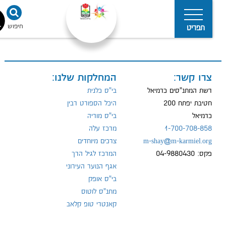
חיפוש
נגישו
תפריט
צרו קשר:
המחלקות שלנו:
מדיניות
הפרטיות
רשת המתנ"סים כרמיאל
בי"ס כלנית
חטיבת יפתח 200
היכל הספורט רבין
כרמיאל
בי"ס מוריה
1-700-708-858
מרכז עלה
m-shay@m-karmiel.org
צרכים מיוחדים
פקס: 04-9880430
המרכז לגיל הרך
אגף הנוער העירוני
בי"ס אופק
מתנ"ס לוטוס
קאנטרי טופ קלאב