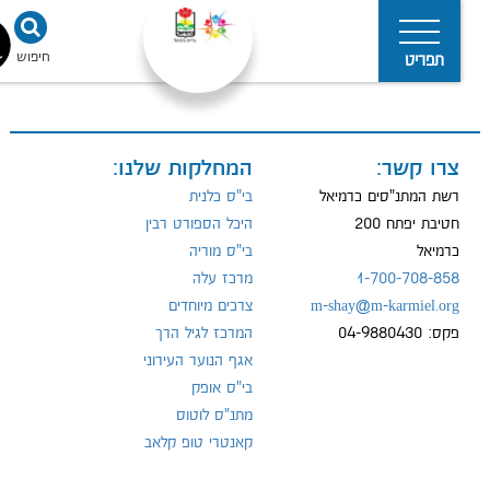
חיפוש
נגישו
תפריט
צרו קשר:
המחלקות שלנו:
מדיניות
הפרטיות
רשת המתנ"סים כרמיאל
בי"ס כלנית
חטיבת יפתח 200
היכל הספורט רבין
כרמיאל
בי"ס מוריה
1-700-708-858
מרכז עלה
m-shay@m-karmiel.org
צרכים מיוחדים
פקס: 04-9880430
המרכז לגיל הרך
אגף הנוער העירוני
בי"ס אופק
מתנ"ס לוטוס
קאנטרי טופ קלאב