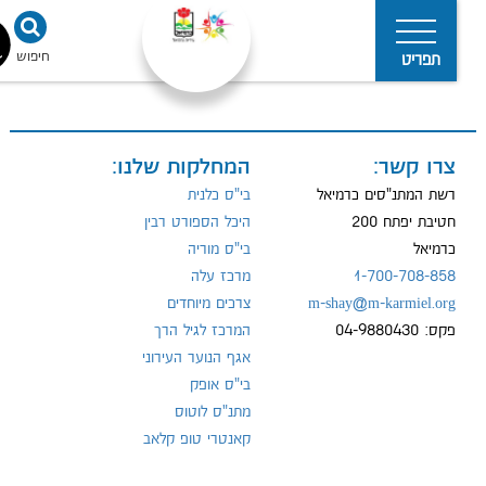
חיפוש
נגישו
תפריט
צרו קשר:
המחלקות שלנו:
מדיניות
הפרטיות
רשת המתנ"סים כרמיאל
בי"ס כלנית
חטיבת יפתח 200
היכל הספורט רבין
כרמיאל
בי"ס מוריה
1-700-708-858
מרכז עלה
m-shay@m-karmiel.org
צרכים מיוחדים
פקס: 04-9880430
המרכז לגיל הרך
אגף הנוער העירוני
בי"ס אופק
מתנ"ס לוטוס
קאנטרי טופ קלאב