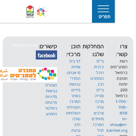
תפריט
המחלקות
תוכן
קישורים:
מדיניות הפרטיות
שלנו:
מרכזי:
בי"ס
דף בית
ים
כלנית
אודות
היכל
מי אנחנו
חיפוש
הספורט
הסדרי
רבין
נגישות
הצהרת
בי"ס
פיזיים
נגישות
מוריה
באתר
מדיניות
מרכז
המרכז
פרטיות
עלה
הקהילתי
ניוזלטר
צרכים
השלוחות
החודש
מיוחדים
שלנו
s
המרכז
רבין
karm
לגיל
גבעת