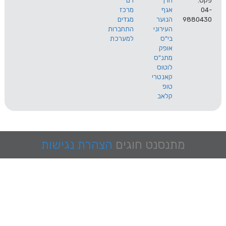
הרך
רם
אגף
מרכז
9
הנוער
מגדים
העירוני
התחברות
בי"ס
למערכת
אופק
מתנ"ס
לוטוס
קאנטרי
טופ
קלאב
מתנסנט
חוגים
הצהרת נגישות