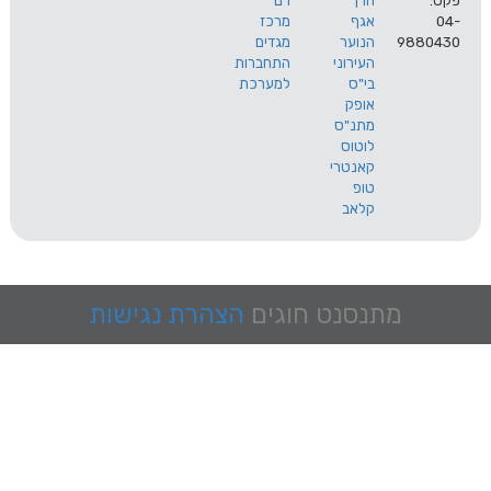
הרך
רם
אגף
מרכז
9
הנוער
מגדים
העירוני
התחברות
בי"ס
למערכת
אופק
מתנ"ס
לוטוס
קאנטרי
טופ
קלאב
מתנסנט
חוגים
הצהרת נגישות