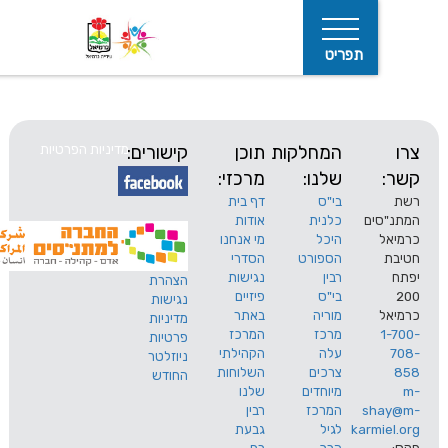
תפריט
המחלקות
תוכן
קישורים:
מדיניות הפרטיות
שלנו:
מרכזי:
בי"ס
דף בית
ים
כלנית
אודות
היכל
מי אנחנו
חיפוש
הספורט
הסדרי
רבין
נגישות
הצהרת
בי"ס
פיזיים
נגישות
מוריה
באתר
מדיניות
מרכז
המרכז
פרטיות
עלה
הקהילתי
ניוזלטר
צרכים
השלוחות
החודש
מיוחדים
שלנו
s
המרכז
רבין
karm
לגיל
גבעת