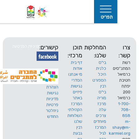
תפריט
המחלקות
תוכן
קישורים:
מדיניות הפרטיות
שלנו:
מרכזי:
בי"ס
דף בית
ים
כלנית
אודות
היכל
מי אנחנו
חיפוש
הספורט
הסדרי
רבין
נגישות
הצהרת
בי"ס
פיזיים
נגישות
מוריה
באתר
מדיניות
מרכז
המרכז
פרטיות
עלה
הקהילתי
ניוזלטר
צרכים
השלוחות
החודש
מיוחדים
שלנו
s
המרכז
רבין
karm
לגיל
גבעת