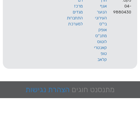
הרך
רם
אגף
מרכז
9
הנוער
מגדים
העירוני
התחברות
בי"ס
למערכת
אופק
מתנ"ס
לוטוס
קאנטרי
טופ
קלאב
מתנסנט
חוגים
הצהרת נגישות