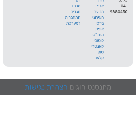
הרך
רם
אגף
מרכז
9
הנוער
מגדים
העירוני
התחברות
בי"ס
למערכת
אופק
מתנ"ס
לוטוס
קאנטרי
טופ
קלאב
מתנסנט
חוגים
הצהרת נגישות