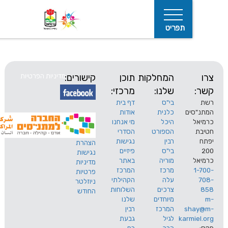
תפריט
המחלקות
תוכן
קישורים:
מדיניות הפרטיות
שלנו:
מרכזי:
בי"ס
דף בית
ים
כלנית
אודות
היכל
מי אנחנו
חיפוש
הספורט
הסדרי
רבין
נגישות
הצהרת
בי"ס
פיזיים
נגישות
מוריה
באתר
מדיניות
מרכז
המרכז
פרטיות
עלה
הקהילתי
ניוזלטר
צרכים
השלוחות
החודש
מיוחדים
שלנו
s
המרכז
רבין
karm
לגיל
גבעת