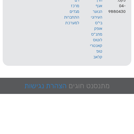
הרך
רם
אגף
מרכז
9
הנוער
מגדים
העירוני
התחברות
בי"ס
למערכת
אופק
מתנ"ס
לוטוס
קאנטרי
טופ
קלאב
מתנסנט
חוגים
הצהרת נגישות