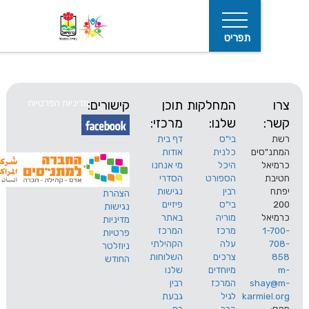
תפריט
המחלקות
תוכן
קישורים:
מדיניות הפרטיות
שלנו:
מרכזי:
בי"ס
דף בית
ים
כלנית
אודות
היכל
מי אנחנו
חיפוש
הספורט
הסדרי
רבין
נגישות
הצהרת
בי"ס
פיזיים
נגישות
מוריה
באתר
מדיניות
מרכז
המרכז
פרטיות
עלה
הקהילתי
ניוזלטר
צרכים
השלוחות
החודש
מיוחדים
שלנו
s
המרכז
רבין
karm
לגיל
גבעת