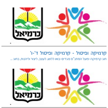
פיסול - קרמיקה ופיסול ד'-ו'
ועל המתנ"ס מגדים-בואו ללוש, לעצב, ליצור וליהנות, בחוג ...