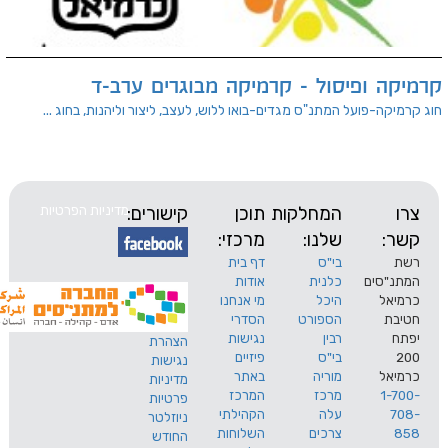
ופיסול - קרמיקה מבוגרים ערב-ד
ועל המתנ"ס מגדים-בואו ללוש, לעצב, ליצור וליהנות, בחוג ...
המחלקות
תוכן
קישורים:
מדיניות הפרטיות
שלנו:
מרכזי:
בי"ס
דף בית
ים
כלנית
אודות
היכל
מי אנחנו
הספורט
הסדרי
רבין
נגישות
הצהרת
בי"ס
פיזיים
נגישות
מוריה
באתר
מדיניות
מרכז
המרכז
פרטיות
עלה
הקהילתי
ניוזלטר
צרכים
השלוחות
החודש