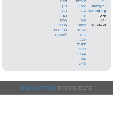
מיוחדים
שלנו
s
המרכז
רבין
karm
לגיל
גבעת
הרך
רם
אגף
מרכז
9
הנוער
מגדים
העירוני
התחברות
בי"ס
למערכת
אופק
מתנ"ס
לוטוס
קאנטרי
טופ
קלאב
מתנסנט
חוגים
הצהרת נגישות