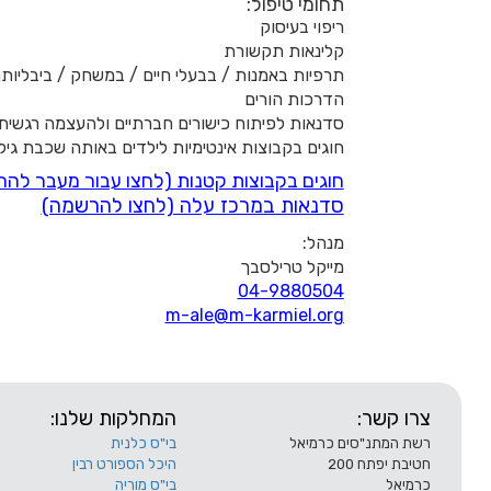
תחומי טיפול:
ריפוי בעיסוק
קלינאות תקשורת
תרפיות באמנות / בבעלי חיים / במשחק / ביבליות
הדרכות הורים
סדנאות לפיתוח כישורים חברתיים ולהעצמה רגשית
חוגים בקבוצות אינטימיות לילדים באותה שכבת גיל
חוגים בקבוצות קטנות (לחצו עבור מעבר לה
סדנאות במרכז עלה (לחצו להרשמה)
מנהל:
מייקל טרילסבך
04-9880504
m-ale@m-karmiel.org
צרו קשר:
המחלקות שלנו:
רשת המתנ"סים כרמיאל
בי"ס כלנית
חטיבת יפתח 200
היכל הספורט רבין
כרמיאל
בי"ס מוריה