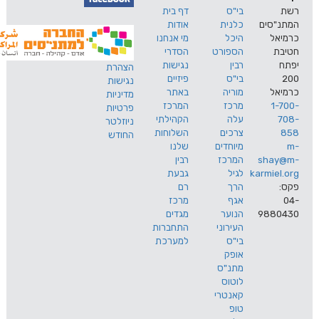
בי"ס
דף בית
ים
כלנית
אודות
היכל
מי אנחנו
הספורט
הסדרי
רבין
נגישות
הצהרת
בי"ס
פיזיים
נגישות
מוריה
באתר
מדיניות
מרכז
המרכז
פרטיות
עלה
הקהילתי
ניוזלטר
צרכים
השלוחות
החודש
מיוחדים
שלנו
s
המרכז
רבין
karm
לגיל
גבעת
הרך
רם
אגף
מרכז
9
הנוער
מגדים
העירוני
התחברות
בי"ס
למערכת
אופק
מתנ"ס
לוטוס
קאנטרי
טופ