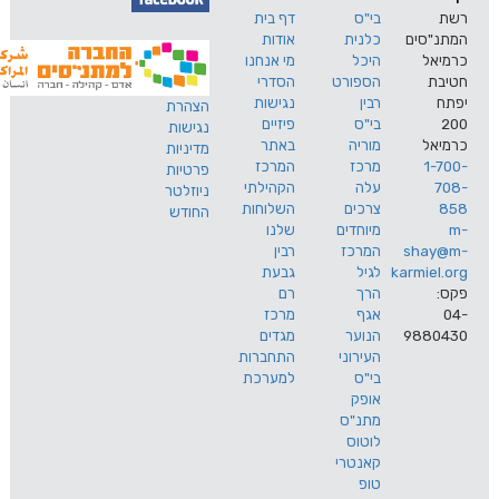
בי"ס
דף בית
ים
כלנית
אודות
היכל
מי אנחנו
הספורט
הסדרי
רבין
נגישות
הצהרת
בי"ס
פיזיים
נגישות
מוריה
באתר
מדיניות
מרכז
המרכז
פרטיות
עלה
הקהילתי
ניוזלטר
צרכים
השלוחות
החודש
מיוחדים
שלנו
s
המרכז
רבין
karm
לגיל
גבעת
הרך
רם
אגף
מרכז
9
הנוער
מגדים
העירוני
התחברות
בי"ס
למערכת
אופק
מתנ"ס
לוטוס
קאנטרי
טופ