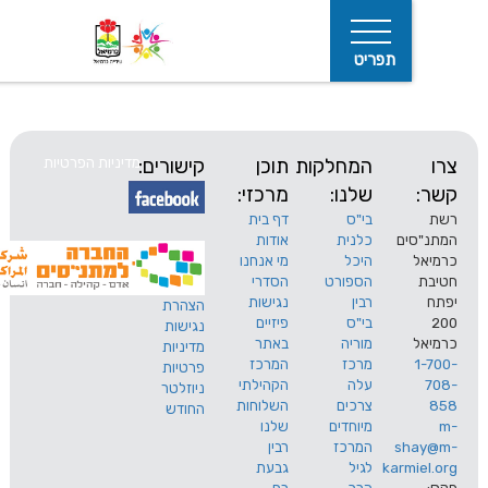
תפריט
המחלקות
תוכן
קישורים:
מדיניות הפרטיות
שלנו:
מרכזי:
בי"ס
דף בית
ים
כלנית
אודות
היכל
מי אנחנו
חיפוש
הספורט
הסדרי
רבין
נגישות
הצהרת
בי"ס
פיזיים
נגישות
מוריה
באתר
מדיניות
מרכז
המרכז
פרטיות
עלה
הקהילתי
ניוזלטר
צרכים
השלוחות
החודש
מיוחדים
שלנו
s
המרכז
רבין
karm
לגיל
גבעת