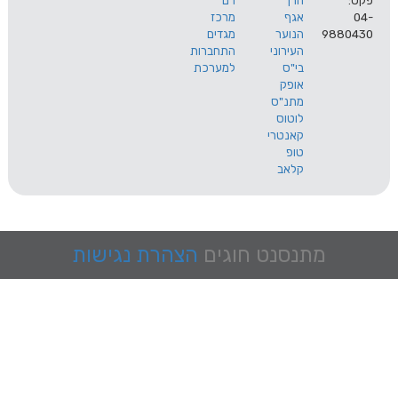
הרך
רם
אגף
מרכז
9
הנוער
מגדים
העירוני
התחברות
בי"ס
למערכת
אופק
מתנ"ס
לוטוס
קאנטרי
טופ
קלאב
מתנסנט
חוגים
הצהרת נגישות