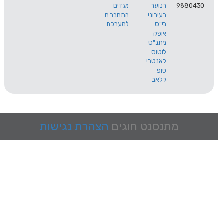
9
הנוער
מגדים
העירוני
התחברות
בי"ס
למערכת
אופק
מתנ"ס
לוטוס
קאנטרי
טופ
קלאב
מתנסנט
חוגים
הצהרת נגישות