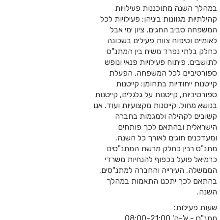
ה מתוכננות פעילויות
וונות ביניהן: פעילויות לכל
ב החגים, ציון ימי אבל
יפוח צוות פעילים בשכונה
 נפרד משיח בין המתנ"ס
יתוח פעילויות פנאי ונופש
ם לכל המשפחה, הפעלת
חודיות בתחומן:
קייטנות
ת
,
קייטנות
על גלגלים, קייטנות
, קייטנות מקצועיות ועוד. אנו
הילה ולמגמות בחברה
ובהתאם לכך פותחים
וגים לאורך כל השנה.
ן כחלק מרשת המתנ"סים
על בכפוף להנחיות משרדי
עירייה והחברה למתנ"סים.
 יתכנו התאמות במהלך
ות:
'-ה'
08:00-21:00