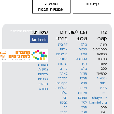
יטנות
מוסיקה
ואמנויות הבמה
המחלקות
תוכן
קישורים:
מדיניות הפרטיות
שלנו:
מרכזי:
בי"ס
דף בית
ים
כלנית
אודות
היכל
מי אנחנו
הספורט
הסדרי
רבין
נגישות
הצהרת
בי"ס
פיזיים
נגישות
מוריה
באתר
מדיניות
מרכז
המרכז
פרטיות
עלה
הקהילתי
ניוזלטר
צרכים
השלוחות
החודש
מיוחדים
שלנו
s
המרכז
רבין
karm
לגיל
גבעת
הרך
רם
אגף
מרכז