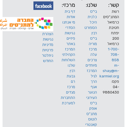
שלנו:
מרכזי:
בי"ס
דף בית
ים
כלנית
אודות
היכל
מי אנחנו
הספורט
הסדרי
רבין
נגישות
הצהרת
בי"ס
פיזיים
נגישות
מוריה
באתר
מדיניות
מרכז
המרכז
פרטיות
עלה
הקהילתי
ניוזלטר
צרכים
השלוחות
החודש
מיוחדים
שלנו
s
המרכז
רבין
karm
לגיל
גבעת
הרך
רם
אגף
מרכז
9
הנוער
מגדים
העירוני
התחברות
בי"ס
למערכת
אופק
מתנ"ס
לוטוס
קאנטרי