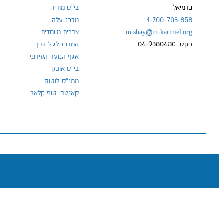
כרמיאל
בי"ס מוריה
1-700-708-858
מרכז עלה
m-shay@m-karmiel.org
צרכים מיוחדים
פקס: 04-9880430
המרכז לגיל הרך
אגף הנוער העירוני
בי"ס אופק
מתנ"ס לוטוס
קאנטרי טופ קלאב