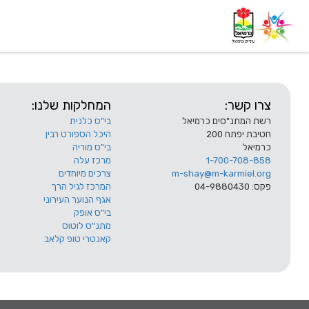
דף בית
אודות
השלוחות
צרו קשר:
המחלקות שלנו:
רשת המתנ"סים כרמיאל
בי"ס כלנית
חטיבת יפתח 200
היכל הספורט רבין
כרמיאל
בי"ס מוריה
1-700-708-858
מרכז עלה
m-shay@m-karmiel.org
צרכים מיוחדים
פקס: 04-9880430
המרכז לגיל הרך
אגף הנוער העירוני
בי"ס אופק
מתנ"ס לוטוס
קאנטרי טופ קלאב