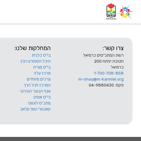
דף בית
אודות
השלוחות
צרו קשר:
המחלקות שלנו:
רשת המתנ"סים כרמיאל
בי"ס כלנית
חטיבת יפתח 200
היכל הספורט רבין
כרמיאל
בי"ס מוריה
1-700-708-858
מרכז עלה
m-shay@m-karmiel.org
צרכים מיוחדים
פקס: 04-9880430
המרכז לגיל הרך
אגף הנוער העירוני
בי"ס אופק
מתנ"ס לוטוס
קאנטרי טופ קלאב