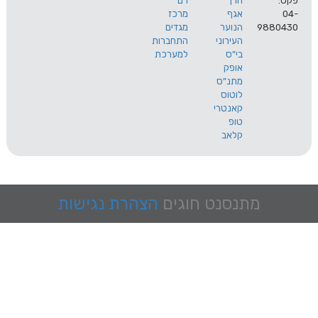
הרך
רם
אגף
מרכז
9
הנוער
מגדים
העירוני
התחברות
בי"ס
למערכת
אופק
מתנ"ס
לוטוס
קאנטרי
טופ
קלאב
מתנסנט
חוגים
הצהרת נגישות