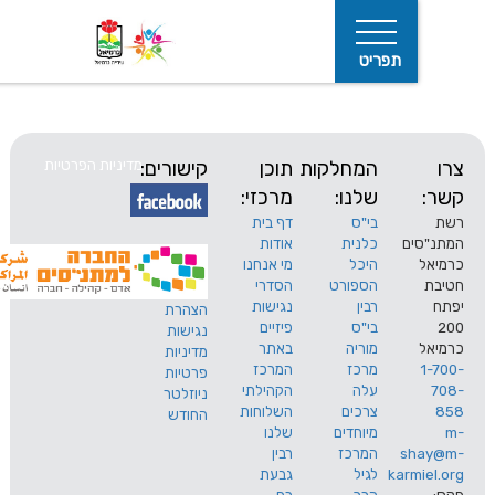
תפריט
המחלקות
תוכן
קישורים:
מדיניות הפרטיות
שלנו:
מרכזי:
בי"ס
דף בית
ים
כלנית
אודות
היכל
מי אנחנו
חיפוש
הספורט
הסדרי
רבין
נגישות
הצהרת
בי"ס
פיזיים
נגישות
מוריה
באתר
מדיניות
מרכז
המרכז
פרטיות
עלה
הקהילתי
ניוזלטר
צרכים
השלוחות
החודש
מיוחדים
שלנו
s
המרכז
רבין
karm
לגיל
גבעת