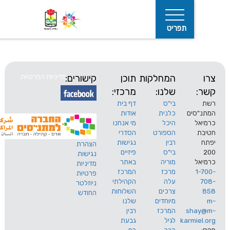
תפריט
המחלקות
תוכן
קישורים:
מדיניות הפרטיות
שלנו:
מרכזי:
בי"ס
דף בית
ים
כלנית
אודות
היכל
מי אנחנו
חיפוש
הספורט
הסדרי
רבין
נגישות
הצהרת
בי"ס
פיזיים
נגישות
מוריה
באתר
מדיניות
מרכז
המרכז
פרטיות
עלה
הקהילתי
ניוזלטר
צרכים
השלוחות
החודש
מיוחדים
שלנו
s
המרכז
רבין
karm
לגיל
גבעת