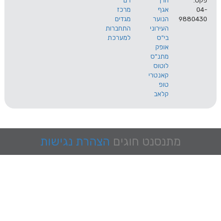
הרך
רם
אגף
מרכז
9
הנוער
מגדים
העירוני
התחברות
בי"ס
למערכת
אופק
מתנ"ס
לוטוס
קאנטרי
טופ
קלאב
מתנסנט
חוגים
הצהרת נגישות