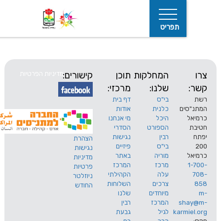
תפריט
המחלקות
תוכן
קישורים:
מדיניות הפרטיות
שלנו:
מרכזי:
בי"ס
דף בית
ים
כלנית
אודות
היכל
מי אנחנו
חיפוש
הספורט
הסדרי
רבין
נגישות
הצהרת
בי"ס
פיזיים
נגישות
מוריה
באתר
מדיניות
מרכז
המרכז
פרטיות
עלה
הקהילתי
ניוזלטר
צרכים
השלוחות
החודש
מיוחדים
שלנו
s
המרכז
רבין
karm
לגיל
גבעת