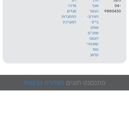
הרך
רם
אגף
מרכז
9
הנוער
מגדים
העירוני
התחברות
בי"ס
למערכת
אופק
מתנ"ס
לוטוס
קאנטרי
טופ
קלאב
מתנסנט
חוגים
הצהרת נגישות