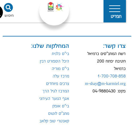
חיפוש
נגישו
תפריט
צרו קשר:
המחלקות שלנו:
מדיניות
הפרטיות
רשת המתנ"סים כרמיאל
בי"ס כלנית
חטיבת יפתח 200
היכל הספורט רבין
כרמיאל
בי"ס מוריה
1-700-708-858
מרכז עלה
m-shay@m-karmiel.org
צרכים מיוחדים
פקס: 04-9880430
המרכז לגיל הרך
אגף הנוער העירוני
בי"ס אופק
מתנ"ס לוטוס
קאנטרי טופ קלאב