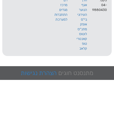
הרך
רם
אגף
מרכז
9
הנוער
מגדים
העירוני
התחברות
בי"ס
למערכת
אופק
מתנ"ס
לוטוס
קאנטרי
טופ
קלאב
מתנסנט
חוגים
הצהרת נגישות