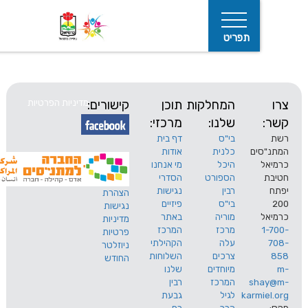
תפריט
המחלקות
תוכן
קישורים:
מדיניות הפרטיות
שלנו:
מרכזי:
בי"ס
דף בית
ים
כלנית
אודות
היכל
מי אנחנו
חיפוש
הספורט
הסדרי
רבין
נגישות
הצהרת
בי"ס
פיזיים
נגישות
מוריה
באתר
מדיניות
מרכז
המרכז
פרטיות
עלה
הקהילתי
ניוזלטר
צרכים
השלוחות
החודש
מיוחדים
שלנו
s
המרכז
רבין
karm
לגיל
גבעת