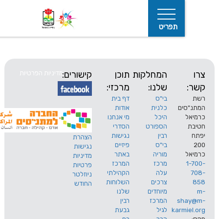
תפריט
המחלקות
תוכן
קישורים:
מדיניות הפרטיות
שלנו:
מרכזי:
בי"ס
דף בית
ים
כלנית
אודות
היכל
מי אנחנו
חיפוש
הספורט
הסדרי
רבין
נגישות
הצהרת
בי"ס
פיזיים
נגישות
מוריה
באתר
מדיניות
מרכז
המרכז
פרטיות
עלה
הקהילתי
ניוזלטר
צרכים
השלוחות
החודש
מיוחדים
שלנו
s
המרכז
רבין
karm
לגיל
גבעת