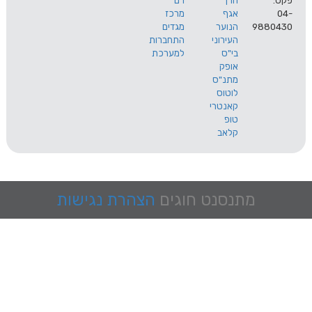
הרך
רם
אגף
מרכז
9
הנוער
מגדים
העירוני
התחברות
בי"ס
למערכת
אופק
מתנ"ס
לוטוס
קאנטרי
טופ
קלאב
מתנסנט
חוגים
הצהרת נגישות