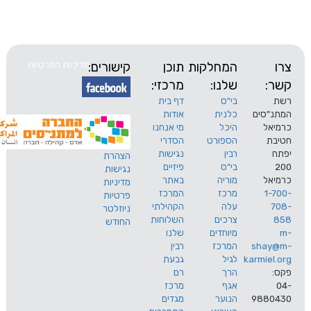
המחלקות
תוכן
קישורים:
מדיניות הפרטיות
שלנו:
מרכזי:
בי"ס
דף בית
ים
כלנית
אודות
היכל
מי אנחנו
הספורט
הסדרי
רבין
נגישות
הצהרת
בי"ס
פיזיים
נגישות
מוריה
באתר
מדיניות
מרכז
המרכז
פרטיות
עלה
הקהילתי
ניוזלטר
צרכים
השלוחות
החודש
מיוחדים
שלנו
s
המרכז
רבין
karm
לגיל
גבעת
הרך
רם
אגף
מרכז
9
הנוער
מגדים