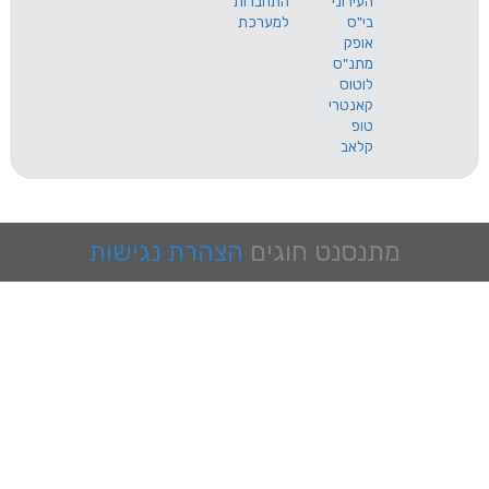
העירוני
התחברות
בי"ס
למערכת
אופק
מתנ"ס
לוטוס
קאנטרי
טופ
קלאב
מתנסנט
חוגים
הצהרת נגישות