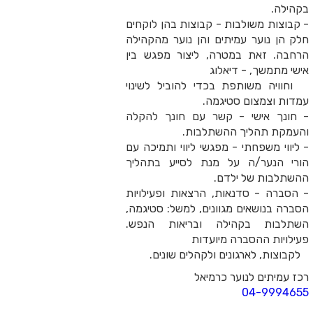
משולבות - קבוצות בהן לוקחים
ער עמיתים והן נוער מהקהילה
את במטרה, ליצור מפגש בין
, - דיאלוג
שותפת בכדי להוביל לשינוי
צום סטיגמה.
ישי - קשר עם חונך להקלה
הליך ההשתלבות.
פחתי - מפגשי ליווי ותמיכה עם
ר/ה על מנת לסייע בתהליך
של ילדם.
 סדנאות, הרצאות ופעילויות
שאים מגוונים, למשל: סטיגמה,
 בקהילה ובריאות הנפש.
ההסברה מיועדות
ארגונים ולקהלים שונים.
 לנוער כרמיאל
04-