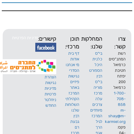
המחלקות
תוכן
קישורים:
מדיניות הפרטיות
שלנו:
מרכזי:
בי"ס
דף בית
ים
כלנית
אודות
היכל
מי אנחנו
הספורט
הסדרי
רבין
נגישות
הצהרת
בי"ס
פיזיים
נגישות
מוריה
באתר
מדיניות
מרכז
המרכז
פרטיות
עלה
הקהילתי
ניוזלטר
צרכים
השלוחות
החודש
מיוחדים
שלנו
s
המרכז
רבין
karm
לגיל
גבעת
הרך
רם
אגף
מרכז